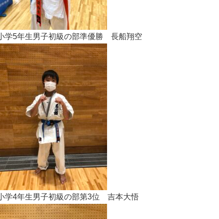
小学5年生男子初級の部準優勝 長船翔空
小学4年生男子初級の部第3位 吉本大悟