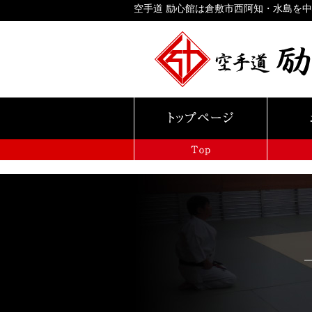
空手道 励心館は倉敷市西阿知・水島を