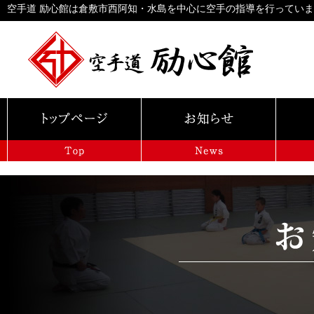
空手道 励心館は倉敷市西阿知・水島を中心に空手の指導を行ってい